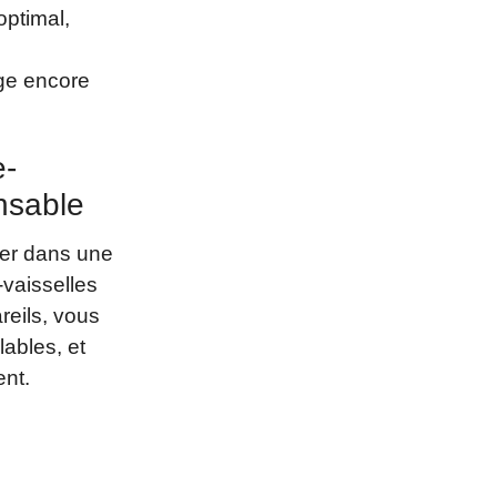
optimal,
ge encore
e-
nsable
ger dans une
vaisselles
reils, vous
lables, et
ent.