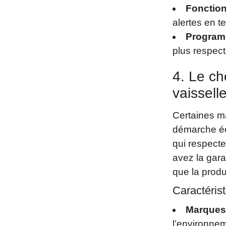
Fonction
alertes en t
Program
plus respec
4. Le ch
vaissell
Certaines m
démarche éc
qui respecte
avez la gara
que la produ
Caractérist
Marques
l’environne