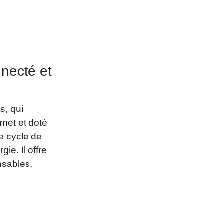
nnecté et
s, qui
rnet et doté
le cycle de
ie. Il offre
nsables,