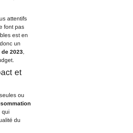
s attentifs
e font pas
bles est en
 donc un
s de 2023
,
udget.
act et
 seules ou
onsommation
 qui
ualité du