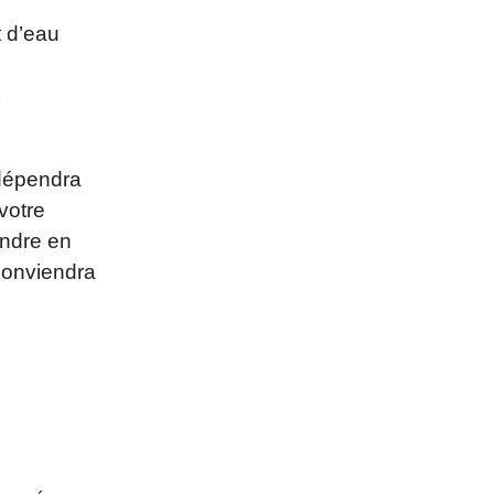
 d’eau
 dépendra
votre
endre en
 conviendra