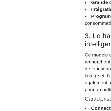
Grande 
Intégrati
Program
consommatio
3. Le ha
intellige
Ce modèle de
recherchent 
de fonctionna
lavage et d’
également u
pour un net
Caractérist
Connecti