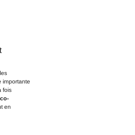
t
les
e importante
 fois
co-
ut en