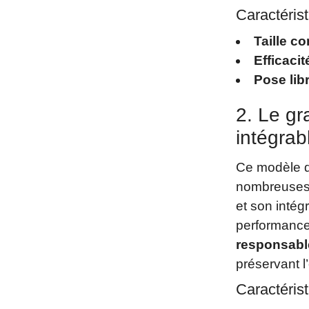
Caractérist
Taille c
Efficaci
Pose lib
2. Le gr
intégrab
Ce modèle de
nombreuses 
et son intégr
performance
responsabl
préservant 
Caractérist