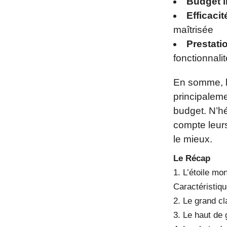
Budget l
Efficaci
maîtrisée
Prestati
fonctionnali
En somme, l
principaleme
budget. N’hé
compte leurs
le mieux.
Le Récap
1. L’étoile mo
Caractéristiqu
2. Le grand cl
3. Le haut de 