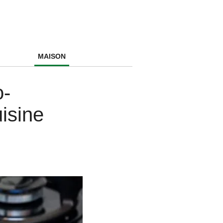
MAISON
o-
isine