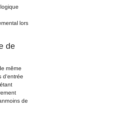
logique
emental lors
ée de
t de même
s d’entrée
étant
èrement
éanmoins de